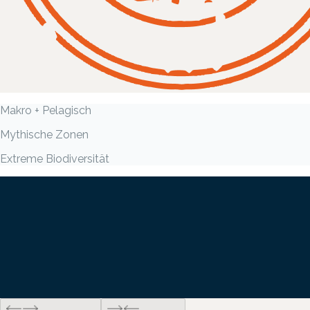
Makro + Pelagisch
Mythische Zonen
Extreme Biodiversität