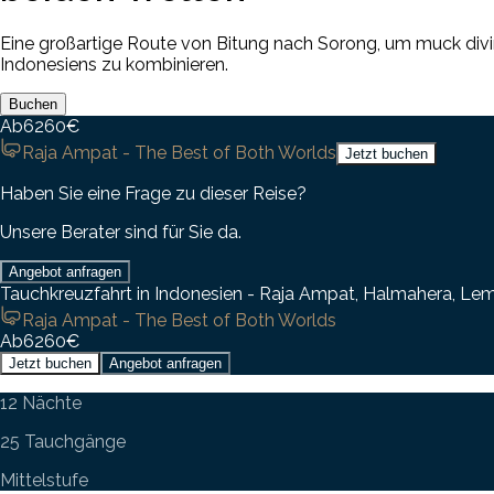
Eine großartige Route von Bitung nach Sorong, um muck divi
Indonesiens zu kombinieren.
Buchen
Ab
6260
€
Raja Ampat - The Best of Both Worlds
Jetzt buchen
Haben Sie eine Frage zu dieser Reise?
Unsere Berater sind für Sie da.
Angebot anfragen
Tauchkreuzfahrt in Indonesien - Raja Ampat, Halmahera, Le
Raja Ampat - The Best of Both Worlds
Ab
6260
€
Jetzt buchen
Angebot anfragen
12 Nächte
25 Tauchgänge
Mittelstufe