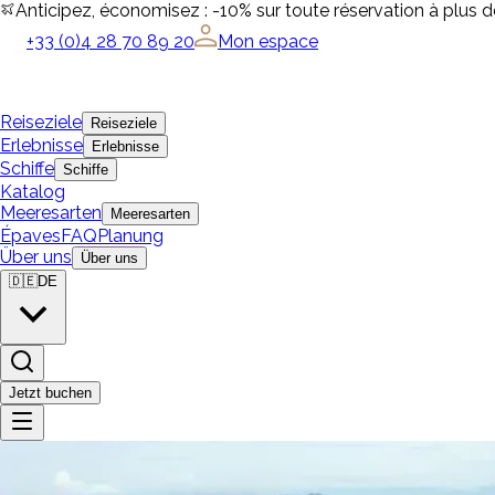
Anticipez, économisez : -10% sur toute réservation à plus 
+33 (0)4 28 70 89 20
Mon espace
Reiseziele
Reiseziele
Erlebnisse
Erlebnisse
Schiffe
Schiffe
Katalog
Meeresarten
Meeresarten
Épaves
FAQ
Planung
Über uns
Über uns
🇩🇪
DE
Jetzt buchen