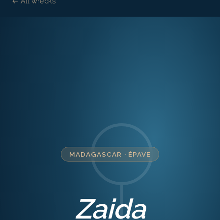
← All wrecks
MADAGASCAR
·
ÉPAVE
Zaida