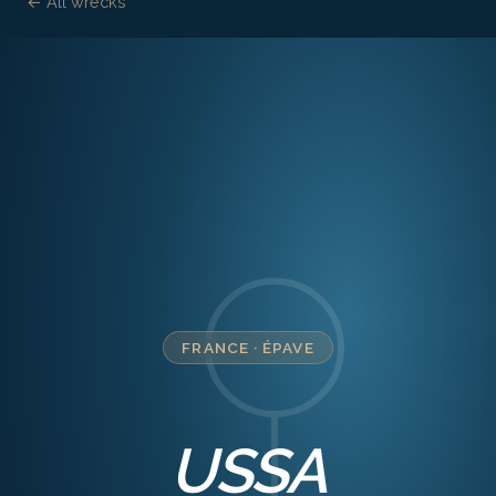
← All wrecks
FRANCE
·
ÉPAVE
USSA