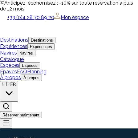
Anticipez, économisez : -10% sur toute réservation à plus
de 12 mois
+33 (0)4 28 70 89 20
Mon espace
Destinations
Destinations
Expériences
Expériences
Navires
Navires
Catalogue
Espèces
Espèces
Épaves
FAQ
Planning
À propos
À propos
🇫🇷
FR
Réserver maintenant