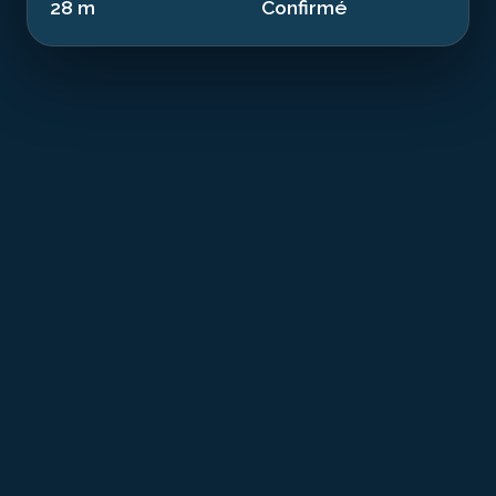
28 m
Confirmé
T
he USSA is a historical remnant from the
industrial era resting at 28.00 m in the waters
of English Channel. This 1913 steam cargo
ship of 92.0 m sank in 1917. Now an artificial reef, it
offers a dive combining history and exceptional
marine biodiversity.