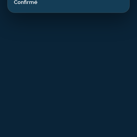
Confirmé
T
he Nahoon is a recognized dive site resting at
35.00 m in the waters of Les 3 Ilets. This 3-
masted coal-carrier sailing ship from 1911
several dozen meters long sank in 1993. Now an
artificial reef, it offers a dive combining history and
exceptional marine biodiversity.