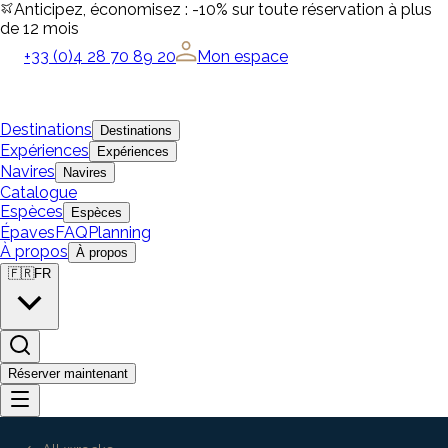
Anticipez, économisez : -10% sur toute réservation à plus
de 12 mois
+33 (0)4 28 70 89 20
Mon espace
Destinations
Destinations
Expériences
Expériences
Navires
Navires
Catalogue
Espèces
Espèces
Épaves
FAQ
Planning
À propos
À propos
🇫🇷
FR
Réserver maintenant