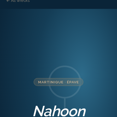
← All wrecks
MARTINIQUE
·
ÉPAVE
Nahoon