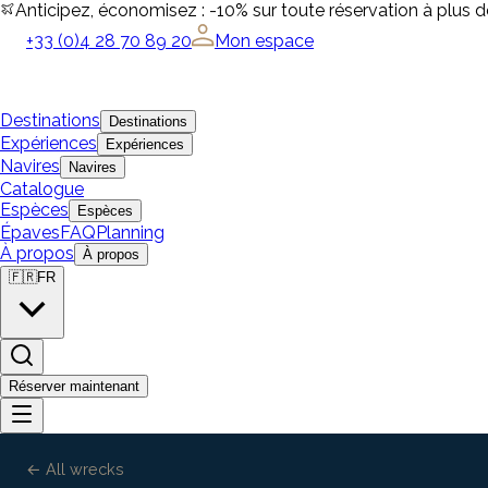
Anticipez, économisez : -10% sur toute réservation à plus 
+33 (0)4 28 70 89 20
Mon espace
Destinations
Destinations
Expériences
Expériences
Navires
Navires
Catalogue
Espèces
Espèces
Épaves
FAQ
Planning
À propos
À propos
🇫🇷
FR
Réserver maintenant
← All wrecks