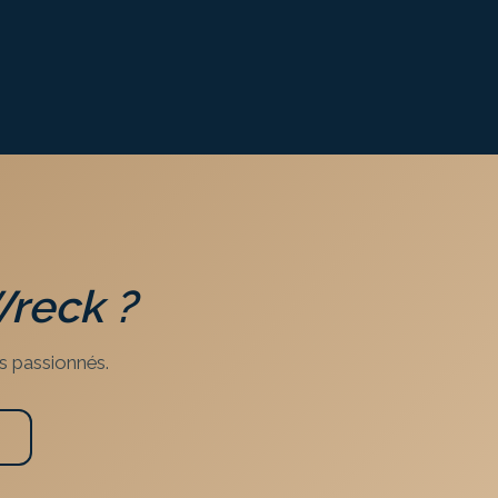
Wreck
?
s passionnés.