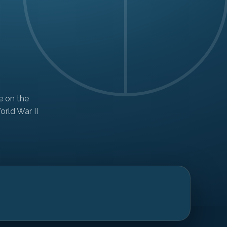
ve on the
rld War II