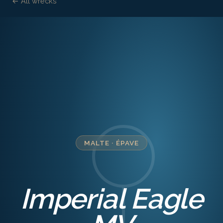
← All wrecks
MALTE
·
ÉPAVE
Imperial Eagle