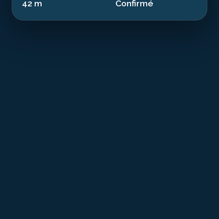
42 m
Confirmé
I
mperial Eagle MV is a recognized dive site resting
at 42.00 m in the waters of Malta. This 45.0 m
ferry sank in 1999. Now an artificial reef, it offers a
dive combining history and exceptional marine
biodiversity.