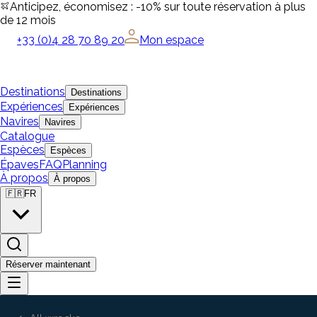
Anticipez, économisez : -10% sur toute réservation à plus
de 12 mois
+33 (0)4 28 70 89 20
Mon espace
Destinations
Destinations
Expériences
Expériences
Navires
Navires
Catalogue
Espèces
Espèces
Épaves
FAQ
Planning
À propos
À propos
🇫🇷
FR
Réserver maintenant