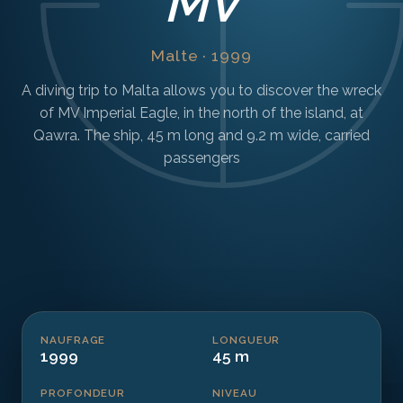
MV
Malte · 1999
A diving trip to Malta allows you to discover the wreck
of MV Imperial Eagle, in the north of the island, at
Qawra. The ship, 45 m long and 9.2 m wide, carried
passengers
NAUFRAGE
LONGUEUR
1999
45 m
PROFONDEUR
NIVEAU