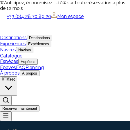
Anticipez, économisez : -10% sur toute réservation à plus
de 12 mois
+33 (0)4 28 70 89 20
Mon espace
Destinations
Destinations
Expériences
Expériences
Navires
Navires
Catalogue
Espèces
Espèces
Épaves
FAQ
Planning
À propos
À propos
🇫🇷
FR
Réserver maintenant