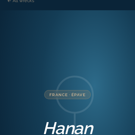
← All wrecks
FRANCE
·
ÉPAVE
Hanan