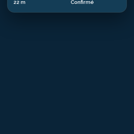
22 m
Confirmé
T
he Hanan is a witness to 20th-century
conflicts resting at 22.00 m in the waters of
Morbihan. This steel coaster from 1928, 30.0
m long, sank in 1944. Today transformed into an
artificial reef, it offers a dive combining history and
exceptional marine biodiversity.