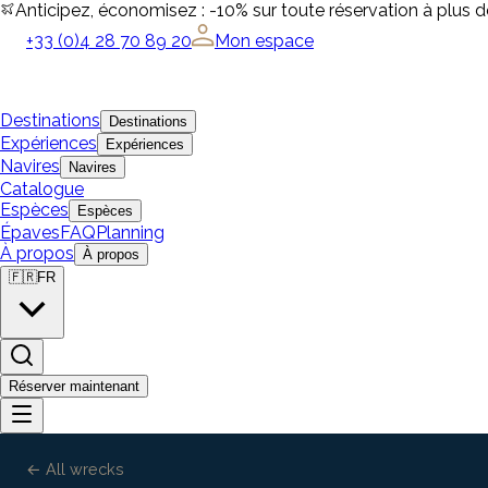
Anticipez, économisez : -10% sur toute réservation à plus 
+33 (0)4 28 70 89 20
Mon espace
Destinations
Destinations
Expériences
Expériences
Navires
Navires
Catalogue
Espèces
Espèces
Épaves
FAQ
Planning
À propos
À propos
🇫🇷
FR
Réserver maintenant
← All wrecks