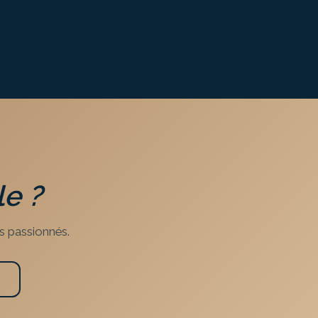
le
?
s passionnés.