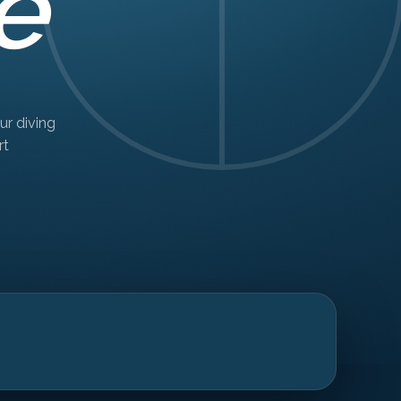
e
ur diving
rt