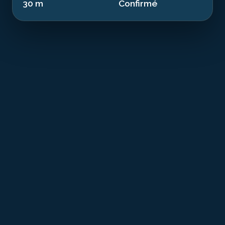
30 m
Confirmé
T
he Diamant is a historical relic from the
industrial era resting at 30.00 m in the waters
of Saint-Pierre. This 26.0 m steam ship sank in
1902. Today transformed into an artificial reef, it offers
a dive combining history and exceptional marine
biodiversity.