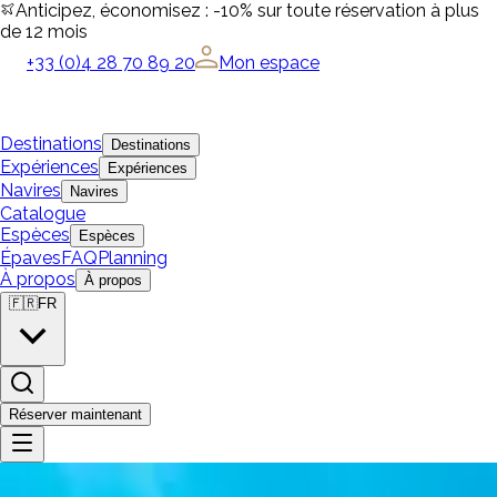
Anticipez, économisez : -10% sur toute réservation à plus
de 12 mois
+33 (0)4 28 70 89 20
Mon espace
Destinations
Destinations
Expériences
Expériences
Navires
Navires
Catalogue
Espèces
Espèces
Épaves
FAQ
Planning
À propos
À propos
🇫🇷
FR
Réserver maintenant