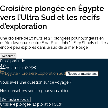
Croisière plongée en Égypte
vers l’Ultra Sud et les récifs
d’exploration
Une croisière de 10 nuits et 24 plongées pour plongeurs en
quête d’aventure, entre Elba, Saint John’s, Fury Shoals et sites
encore peu explorés dans le sud de la mer Rouge.
Réserver
Prix à partir de
Vols inclus
1825
€
Egypte - Croisière Exploration Sud
Réserver maintenant
Vous avez une question sur ce voyage ?
Nos conseillers sont là pour vous aider.
Demander un devis
Croisière plongée "Exploration Sud"