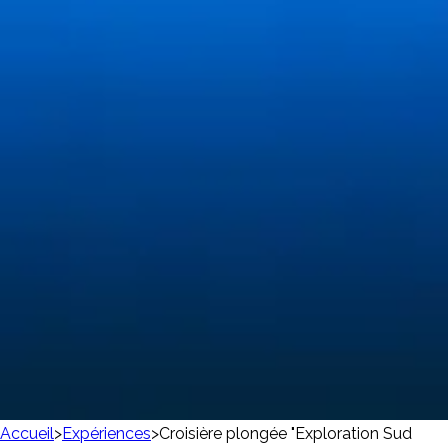
Accueil
>
Expériences
>
Croisière plongée "Exploration Sud