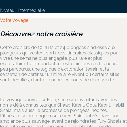
Niveau : Intermédiaire
Votre voyage
Découvrez notre croisière
Cette croisière de 10 nuits et 24 plongées s'adresse aux
plongeurs qui veulent sortir des itinéraires classiques pour
vivre une semaine plus engagée, plus rare et plus
exploratoire. Le fil conducteur est clair : des récifs encore
peu parcourus, une logique d'exploration terrain et la
sensation de partir sur un itinéraire vivant où certains sites
sont identifiés, d'autres encore en cours de découverte.
Le voyage s'ouvre sur Elba, secteur d'aventure avec des
noms déjà connus tels que Shaab Kabrit, Gota Kabrit, Habili
Shalal mais aussi la promesse de plongées inédites.
L'itinéraire se prolonge ensuite vers Saint John's, dans une
ambiance plus sauvage, avant de rejoindre les Fury Shoals et
leur autre visage de la mer Rouge : tombants, jeux de