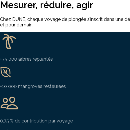
Mesurer, réduire, agir
Chez DUNE, chaque voyage de plongée s’inscrit dans une déma
et pour demain.
+75 000 arbres replantés
+10 000 mangroves restaurées
0,75 % de contribution par voyage