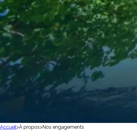
Accueil
>
À propos
>
Nos engagements