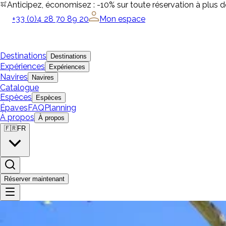
Anticipez, économisez : -10% sur toute réservation à plus 
+33 (0)4 28 70 89 20
Mon espace
Destinations
Destinations
Expériences
Expériences
Navires
Navires
Catalogue
Espèces
Espèces
Épaves
FAQ
Planning
À propos
À propos
🇫🇷
FR
Réserver maintenant