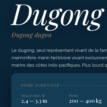
Dugong
Dugong dugon
Le dugong, seul représentant vivant de la fam
mammifère marin herbivore vivant exclusivem
marins des côtes indo-pacifiques. Plus lourd q
FICHE D'IDENTITÉ
TAILLE ADULTE
POIDS
2,4 — 3,3 m
200 — 400 kg