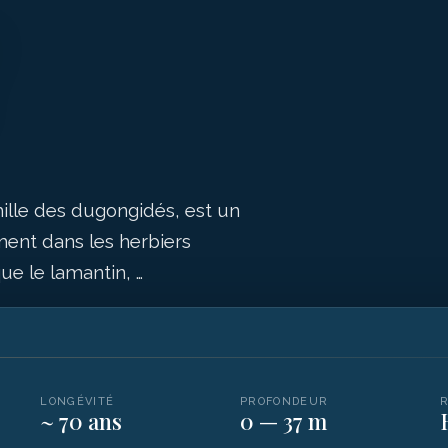
ille des dugongidés, est un
ent dans les herbiers
ue le lamantin, …
LONGÉVITÉ
PROFONDEUR
~ 70 ans
0 — 37 m