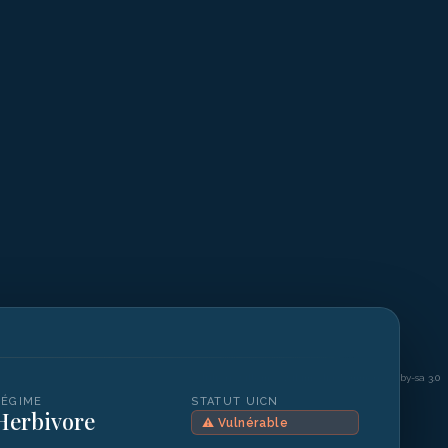
©
Julien Willem / Wikimedia Commons cc by-sa 3.0
RÉGIME
STATUT UICN
Herbivore
⚠
Vulnérable