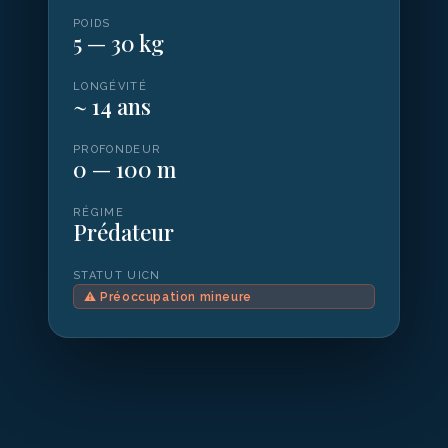
POIDS
5 — 30 kg
LONGÉVITÉ
~ 14 ans
PROFONDEUR
0 — 100 m
RÉGIME
Prédateur
STATUT UICN
⚠
Préoccupation mineure