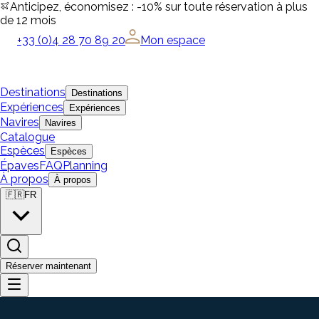
Anticipez, économisez : -10% sur toute réservation à plus
de 12 mois
+33 (0)4 28 70 89 20
Mon espace
Destinations
Destinations
Expériences
Expériences
Navires
Navires
Catalogue
Espèces
Espèces
Épaves
FAQ
Planning
À propos
À propos
🇫🇷
FR
Réserver maintenant