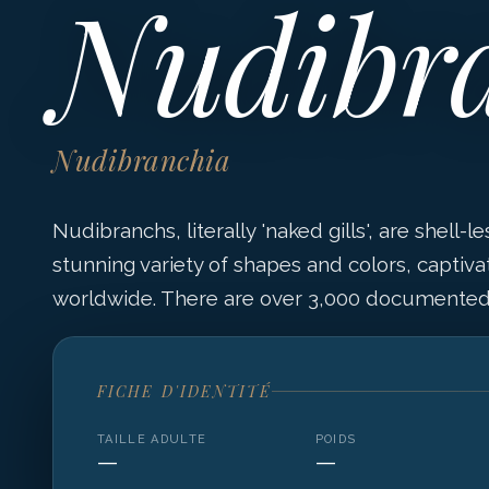
Nudibr
Nudibranchia
Nudibranchs, literally 'naked gills', are shell-
stunning variety of shapes and colors, capti
worldwide. There are over 3,000 documented 
FICHE D'IDENTITÉ
TAILLE ADULTE
POIDS
—
—