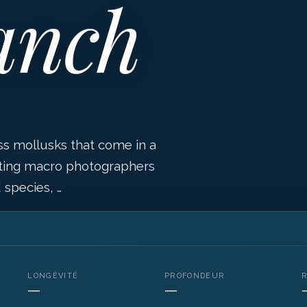
anch
less mollusks that come in a
vating macro photographers
species, …
LONGÉVITÉ
PROFONDEUR
—
—