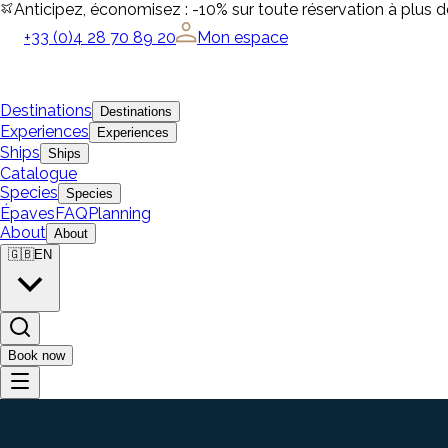
Anticipez, économisez : -10% sur toute réservation à plus 
+33 (0)4 28 70 89 20
Mon espace
Destinations
Destinations
Experiences
Experiences
Ships
Ships
Catalogue
Species
Species
Épaves
FAQ
Planning
About
About
🇬🇧
EN
Book now