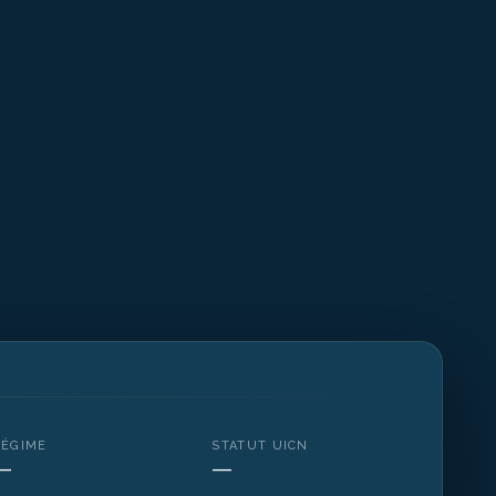
RÉGIME
STATUT UICN
—
—