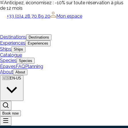
Anticipez, économisez : -10% sur toute réservation à plus
de 12 mois
+33 (0)4 28 70 89 20
Mon espace
Destinations
Destinations
Experiences
Experiences
Ships
Ships
Catalogue
Species
Species
Épaves
FAQ
Planning
About
About
🇺🇸
EN-US
Book now