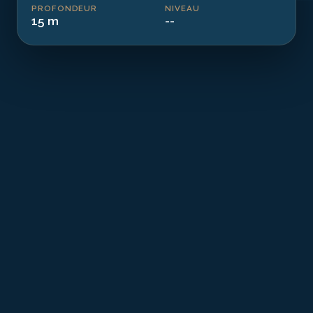
PROFONDEUR
NIVEAU
15 m
--
T
he Yusenquashia Maru is a historical remnant
from the industrial era resting at 15.00 m in the
waters of Vendée. This cargo ship of 80.0 m
sank in 1918. Today transformed into an artificial reef,
it offers a dive combining history and exceptional